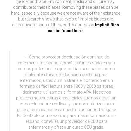
gender and race. Environment, media and culture may
contribute to these biases. Removing these biases can be
hard, especially because we are not aware of their existence
but research shows that levels of implicit biases are
decreasing in parts of the world. A course on
Implicit Bias
can be found here
.
Como proveedor de educación continua de
enfermería, rn-espanol.com® está interesado en sus
cursos profesionales que podrían ser usados como
material en línea, de educación continua para
enfermeros, usted suministraría el contenido en un
formato de fácil lectura entre 1800 y 2000 palabras
idealmente, utilizamos el formato APA. Nosotros
proveeremos nuestras credenciales que nos acreditan
como educadores en línea y que nos autorizan para
generar certificaciones a nuestros usuarios. Póngase
En Contacto con nosotros para más información. rn-
espanol.com® es un proveedor de CEU para
enfermeros y ofrece un curso CEU gratis.