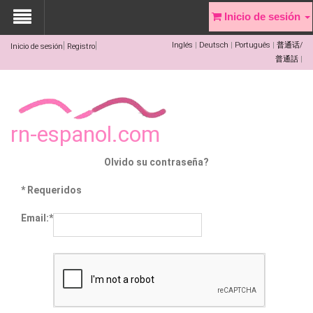
Inicio de sesión
Inglés
Deutsch
Português
普通话/
Inicio de sesión
Registro
普通話
rn-espanol.com
Olvido su contraseña?
* Requeridos
Email:*