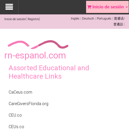
Inicio de sesión
Inglés
Deutsch
Português
普通话/
Inicio de sesión
Registro
普通話
rn-espanol.com
Assorted Educational and
Healthcare Links
CaCeus.com
CareGiversFlorida.org
CEU.co
CEUs.co