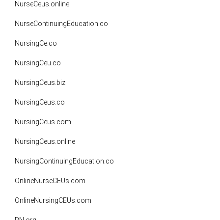
NurseCeus.online
NurseContinuingEducation.co
NursingCe.co
NursingCeu.co
NursingCeus.biz
NursingCeus.co
NursingCeus.com
NursingCeus.online
NursingContinuingEducation.co
OnlineNurseCEUs.com
OnlineNursingCEUs.com