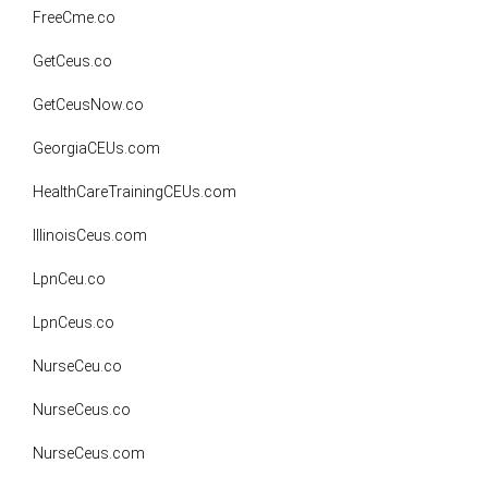
FreeCme.co
GetCeus.co
GetCeusNow.co
GeorgiaCEUs.com
HealthCareTrainingCEUs.com
IllinoisCeus.com
LpnCeu.co
LpnCeus.co
NurseCeu.co
NurseCeus.co
NurseCeus.com